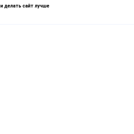
 и делать сайт лучше
Информация
О компании
Новости
Что такое Catapulto
Частые вопросы
Службы доставки
Реферальная программа
Нам доверяют
Публичная оферта
Кейсы
Политика обработки
Блог
персональных данных
Контакты
т-Петербург, пр. Обуховской Обороны, 120Б