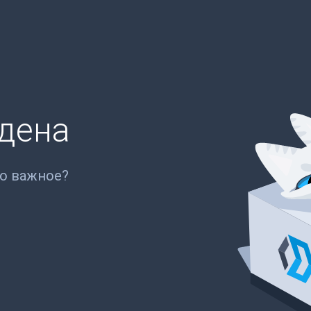
йдена
то важное?