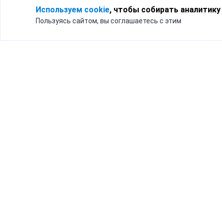
Используем cookie
, чтобы собирать аналитику
Пользуясь сайтом, вы соглашаетесь с этим
Для кого
Тарифы
Бизнесу
Доставка по России
Частным лицам
Интернет-магазинам
Доставка для бизнеса
192012, Санк
и интернет-магазинов