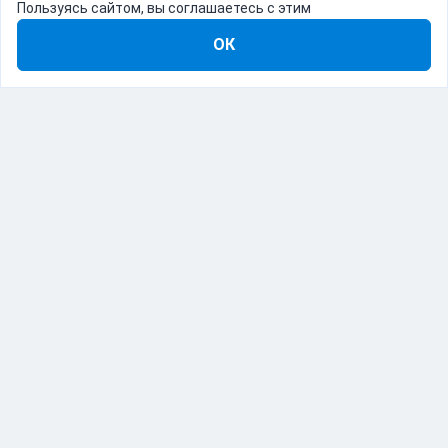
Пользуясь сайтом, вы соглашаетесь с этим
ОК
8-800-555-22-41
Демо Catapulto
Для кого
Тарифы
Информация
О компании
192012, Санкт-Петербург, пр. Обуховской Обороны, 120Б
© Catapulto 2013-
2026