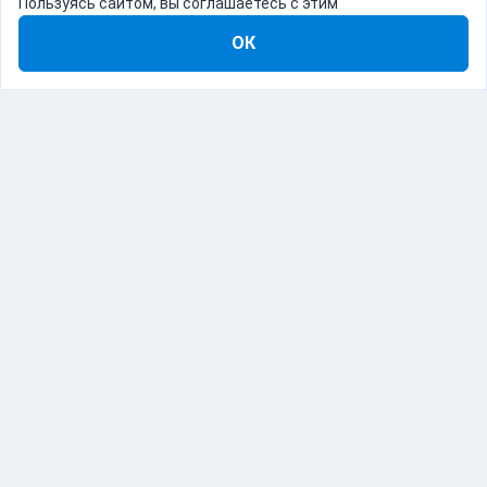
Пользуясь сайтом, вы соглашаетесь с этим
ОК
8-800-555-22-41
Демо Catapulto
Для кого
Тарифы
Информация
О компании
192012, Санкт-Петербург, пр. Обуховской Обороны, 120Б
© Catapulto 2013-
2026