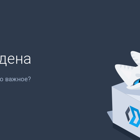
йдена
то важное?