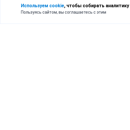
Используем cookie
, чтобы собирать аналитику
Пользуясь сайтом, вы соглашаетесь с этим
Для кого
Тарифы
Бизнесу
Доставка по России
Частным лицам
Интернет-магазинам
Доставка для бизнеса
192012, Санк
и интернет-магазинов