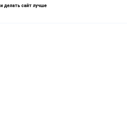
 и делать сайт лучше
Информация
О компании
Новости
Что такое Catapulto
Частые вопросы
Службы доставки
Реферальная программа
Нам доверяют
Публичная оферта
Кейсы
Политика обработки
Блог
персональных данных
Контакты
т-Петербург, пр. Обуховской Обороны, 120Б