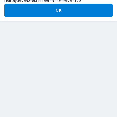
Пользуясь сайтом, вы соглашаетесь с этим
ОК
8-800-555-22-41
Демо Catapulto
Для кого
Тарифы
Информация
О компании
192012, Санкт-Петербург, пр. Обуховской Обороны, 120Б
© Catapulto 2013-
2026