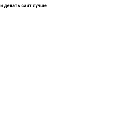
 и делать сайт лучше
Информация
О компании
Новости
Что такое Catapulto
Частые вопросы
Службы доставки
Реферальная программа
Нам доверяют
Публичная оферта
Кейсы
Политика обработки
Блог
персональных данных
Контакты
т-Петербург, пр. Обуховской Обороны, 120Б