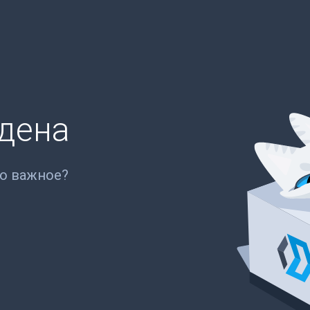
йдена
то важное?