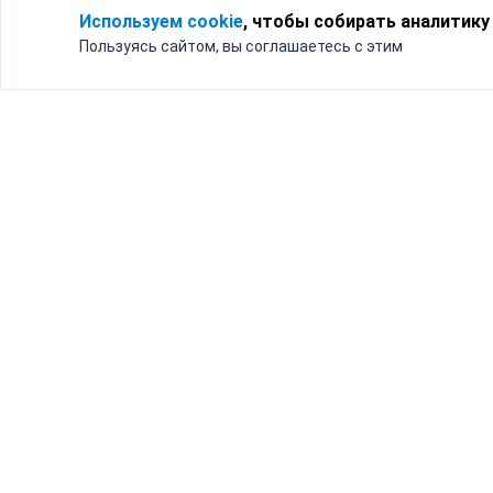
Используем cookie
, чтобы собирать аналитику
Пользуясь сайтом, вы соглашаетесь с этим
Для кого
Тарифы
Бизнесу
Доставка по России
Частным лицам
Интернет-магазинам
Доставка для бизнеса
192012, Санк
и интернет-магазинов