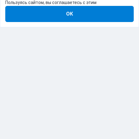
Пользуясь сайтом, вы соглашаетесь с этим
ОК
8-800-555-22-41
Демо Catapulto
Для кого
Тарифы
Информация
О компании
192012, Санкт-Петербург, пр. Обуховской Обороны, 120Б
© Catapulto 2013-
2026