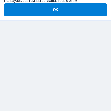
Пользуясь сайтом, вы соглашаетесь с этим
ОК
8-800-555-22-41
Демо Catapulto
Для кого
Тарифы
Информация
О компании
192012, Санкт-Петербург, пр. Обуховской Обороны, 120Б
© Catapulto 2013-
2026