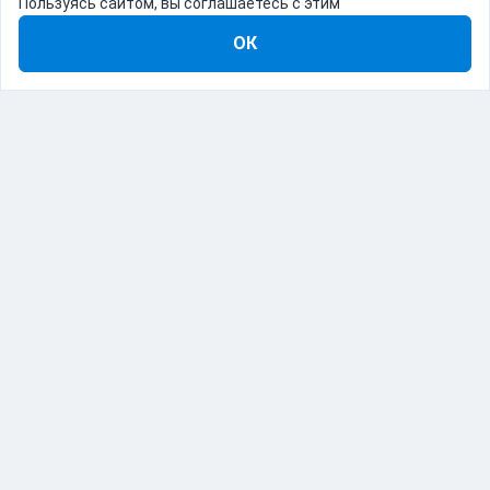
Пользуясь сайтом, вы соглашаетесь с этим
ОК
8-800-555-22-41
Демо Catapulto
Для кого
Тарифы
Информация
О компании
192012, Санкт-Петербург, пр. Обуховской Обороны, 120Б
© Catapulto 2013-
2026