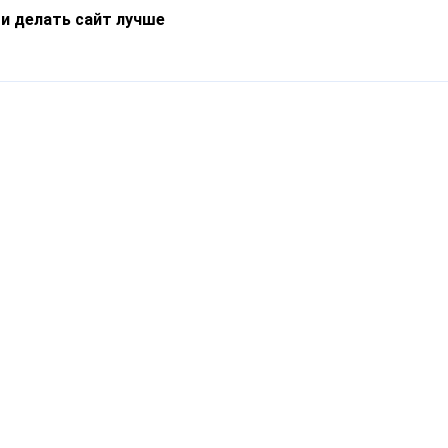
 и делать сайт лучше
Информация
О компании
Новости
Что такое Catapulto
Частые вопросы
Службы доставки
Реферальная программа
Нам доверяют
Публичная оферта
Кейсы
Политика обработки
Блог
персональных данных
Контакты
т-Петербург, пр. Обуховской Обороны, 120Б