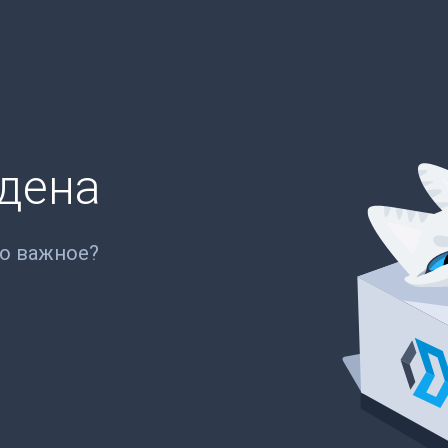
йдена
то важное?