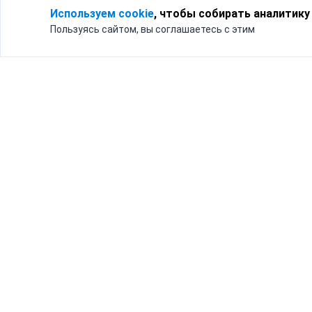
Используем cookie
, чтобы собирать аналитику
Пользуясь сайтом, вы соглашаетесь с этим
Для кого
Тарифы
Бизнесу
Доставка по России
Частным лицам
Интернет-магазинам
Доставка для бизнеса
192012, Санк
и интернет-магазинов