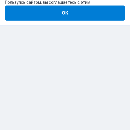
Пользуясь сайтом, вы соглашаетесь с этим
ОК
8-800-555-22-41
Демо Catapulto
Для кого
Тарифы
Информация
О компании
192012, Санкт-Петербург, пр. Обуховской Обороны, 120Б
© Catapulto 2013-
2026