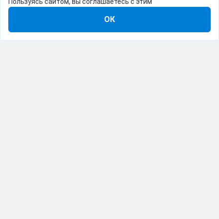
Пользуясь сайтом, вы соглашаетесь с этим
ОК
8-800-555-22-41
Демо Catapulto
Для кого
Тарифы
Информация
О компании
192012, Санкт-Петербург, пр. Обуховской Обороны, 120Б
© Catapulto 2013-
2026