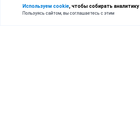
Используем cookie
, чтобы собирать аналитику
Пользуясь сайтом, вы соглашаетесь с этим
Для кого
Тарифы
Бизнесу
Доставка по России
Частным лицам
Интернет-магазинам
Доставка для бизнеса
192012, Санк
и интернет-магазинов