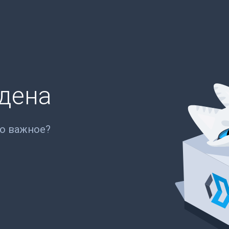
йдена
то важное?