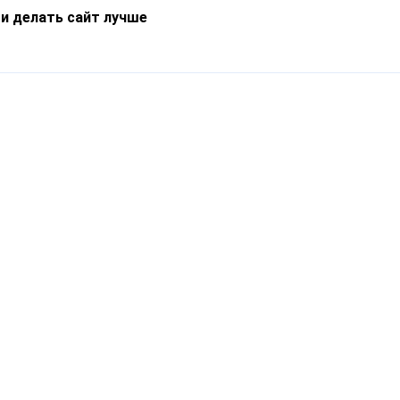
 и делать сайт лучше
Информация
О компании
Новости
Что такое Catapulto
Частые вопросы
Службы доставки
Реферальная программа
Нам доверяют
Публичная оферта
Кейсы
Политика обработки
Блог
персональных данных
Контакты
т-Петербург, пр. Обуховской Обороны, 120Б