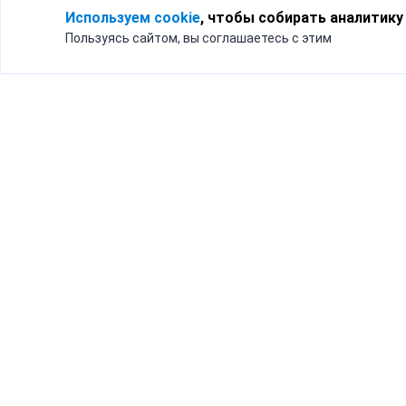
Используем cookie
, чтобы собирать аналитику
Пользуясь сайтом, вы соглашаетесь с этим
Для кого
Тарифы
Бизнесу
Доставка по России
Частным лицам
Интернет-магазинам
Доставка для бизнеса
192012, Санк
и интернет-магазинов