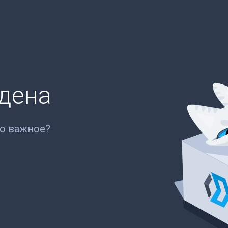
йдена
то важное?