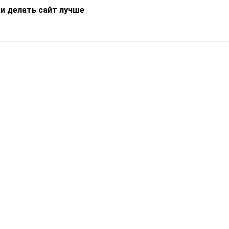
 и делать сайт лучше
Информация
О компании
Новости
Что такое Catapulto
Частые вопросы
Службы доставки
Реферальная программа
Нам доверяют
Публичная оферта
Кейсы
Политика обработки
Блог
персональных данных
Контакты
т-Петербург, пр. Обуховской Обороны, 120Б