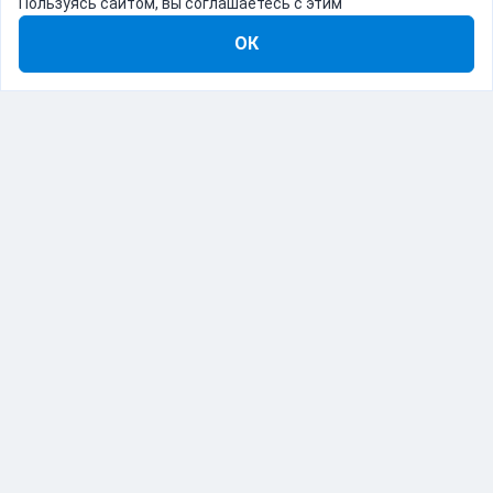
Пользуясь сайтом, вы соглашаетесь с этим
ОК
8-800-555-22-41
Демо Catapulto
Для кого
Тарифы
Информация
О компании
192012, Санкт-Петербург, пр. Обуховской Обороны, 120Б
© Catapulto 2013-
2026