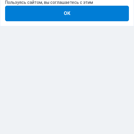
Пользуясь сайтом, вы соглашаетесь с этим
ОК
8-800-555-22-41
Демо Catapulto
Для кого
Тарифы
Информация
О компании
192012, Санкт-Петербург, пр. Обуховской Обороны, 120Б
© Catapulto 2013-
2026