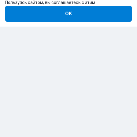
Пользуясь сайтом, вы соглашаетесь с этим
ОК
8-800-555-22-41
Демо Catapulto
Для кого
Тарифы
Информация
О компании
192012, Санкт-Петербург, пр. Обуховской Обороны, 120Б
© Catapulto 2013-
2026