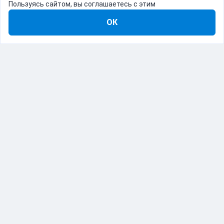
Пользуясь сайтом, вы соглашаетесь с этим
ОК
8-800-555-22-41
Демо Catapulto
Для кого
Тарифы
Информация
О компании
192012, Санкт-Петербург, пр. Обуховской Обороны, 120Б
© Catapulto 2013-
2026