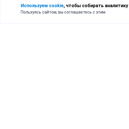
Используем cookie
, чтобы собирать аналитику
Пользуясь сайтом, вы соглашаетесь с этим
Для кого
Тарифы
Бизнесу
Доставка по России
Частным лицам
Интернет-магазинам
Доставка для бизнеса
192012, Санк
и интернет-магазинов