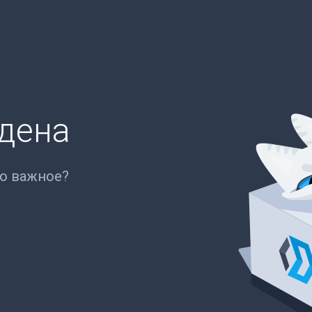
йдена
то важное?