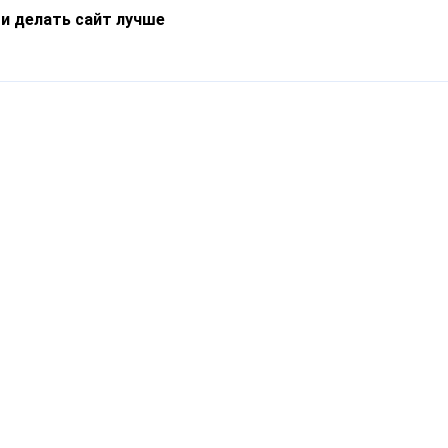
 и делать сайт лучше
Информация
О компании
Новости
Что такое Catapulto
Частые вопросы
Службы доставки
Реферальная программа
Нам доверяют
Публичная оферта
Кейсы
Политика обработки
Блог
персональных данных
Контакты
т-Петербург, пр. Обуховской Обороны, 120Б