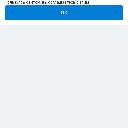
Пользуясь сайтом, вы соглашаетесь с этим
ОК
8-800-555-22-41
Демо Catapulto
Для кого
Тарифы
Информация
О компании
192012, Санкт-Петербург, пр. Обуховской Обороны, 120Б
© Catapulto 2013-
2026