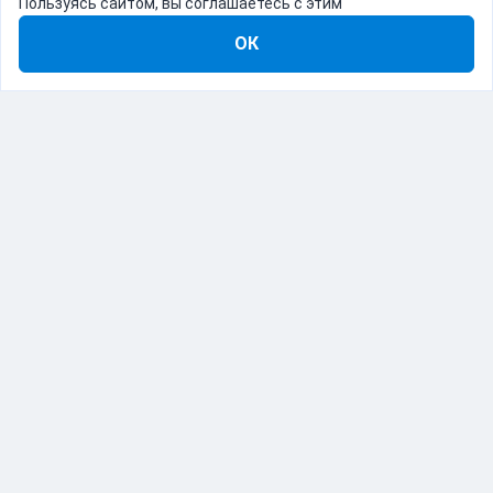
Пользуясь сайтом, вы соглашаетесь с этим
ОК
8-800-555-22-41
Демо Catapulto
Для кого
Тарифы
Информация
О компании
192012, Санкт-Петербург, пр. Обуховской Обороны, 120Б
© Catapulto 2013-
2026