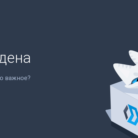
йдена
то важное?