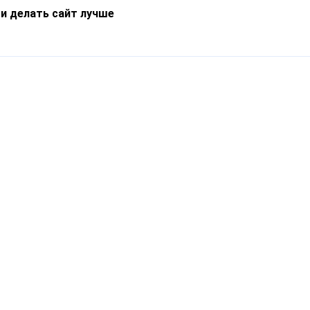
 и делать сайт лучше
Информация
О компании
Новости
Что такое Catapulto
Частые вопросы
Службы доставки
Реферальная программа
Нам доверяют
Публичная оферта
Кейсы
Политика обработки
Блог
персональных данных
Контакты
т-Петербург, пр. Обуховской Обороны, 120Б