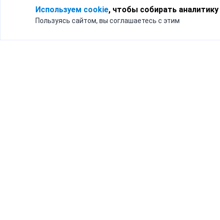
Используем cookie
, чтобы собирать аналитику
Пользуясь сайтом, вы соглашаетесь с этим
Для кого
Тарифы
Бизнесу
Доставка по России
Частным лицам
Интернет-магазинам
Доставка для бизнеса
192012, Санк
и интернет-магазинов