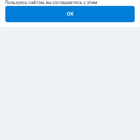
Пользуясь сайтом, вы соглашаетесь с этим
ОК
8-800-555-22-41
Демо Catapulto
Для кого
Тарифы
Информация
О компании
192012, Санкт-Петербург, пр. Обуховской Обороны, 120Б
© Catapulto 2013-
2026