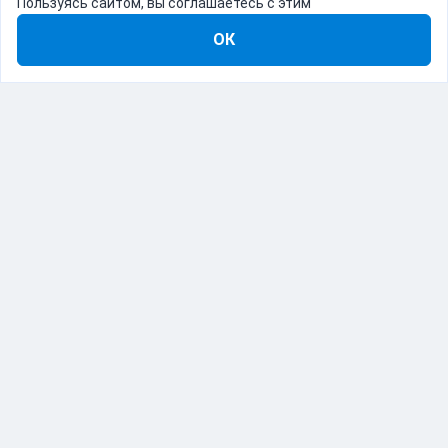
Пользуясь сайтом, вы соглашаетесь с этим
ОК
8-800-555-22-41
Демо Catapulto
Для кого
Тарифы
Информация
О компании
192012, Санкт-Петербург, пр. Обуховской Обороны, 120Б
© Catapulto 2013-
2026