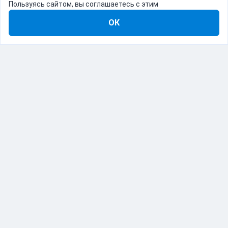
Пользуясь сайтом, вы соглашаетесь с этим
ОК
8-800-555-22-41
Демо Catapulto
Для кого
Тарифы
Информация
О компании
192012, Санкт-Петербург, пр. Обуховской Обороны, 120Б
© Catapulto 2013-
2026