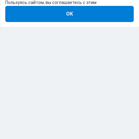
Пользуясь сайтом, вы соглашаетесь с этим
ОК
8-800-555-22-41
Демо Catapulto
Для кого
Тарифы
Информация
О компании
192012, Санкт-Петербург, пр. Обуховской Обороны, 120Б
© Catapulto 2013-
2026