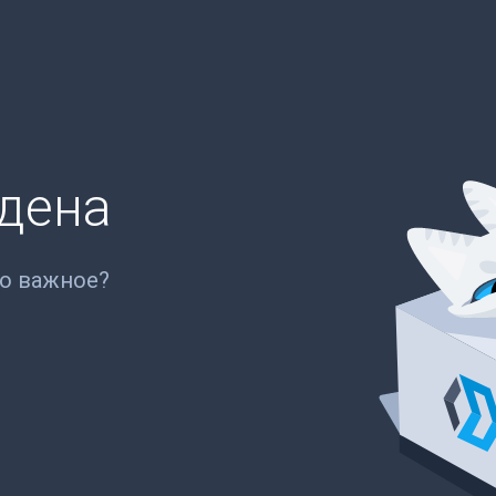
йдена
то важное?