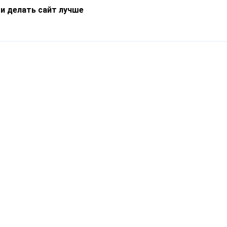
 и делать сайт лучше
Информация
О компании
Новости
Что такое Catapulto
Частые вопросы
Службы доставки
Реферальная программа
Нам доверяют
Публичная оферта
Кейсы
Политика обработки
Блог
персональных данных
Контакты
т-Петербург, пр. Обуховской Обороны, 120Б