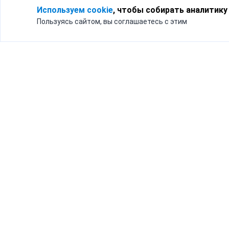
Используем cookie
, чтобы собирать аналитику
Пользуясь сайтом, вы соглашаетесь с этим
Для кого
Тарифы
Бизнесу
Доставка по России
Частным лицам
Интернет-магазинам
Доставка для бизнеса
192012, Санк
и интернет-магазинов