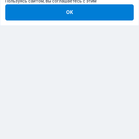
Пользуясь сайтом, вы соглашаетесь с этим
ОК
8-800-555-22-41
Демо Catapulto
Для кого
Тарифы
Информация
О компании
192012, Санкт-Петербург, пр. Обуховской Обороны, 120Б
© Catapulto 2013-
2026