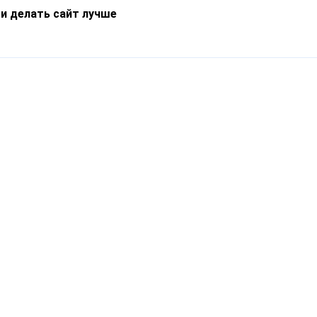
 и делать сайт лучше
Информация
О компании
Новости
Что такое Catapulto
Частые вопросы
Службы доставки
Реферальная программа
Нам доверяют
Публичная оферта
Кейсы
Политика обработки
Блог
персональных данных
Контакты
т-Петербург, пр. Обуховской Обороны, 120Б