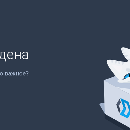
йдена
то важное?