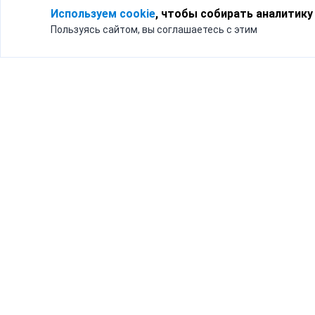
Используем cookie
, чтобы собирать аналитику
Пользуясь сайтом, вы соглашаетесь с этим
Для кого
Тарифы
Бизнесу
Доставка по России
Частным лицам
Интернет-магазинам
Доставка для бизнеса
192012, Санк
и интернет-магазинов