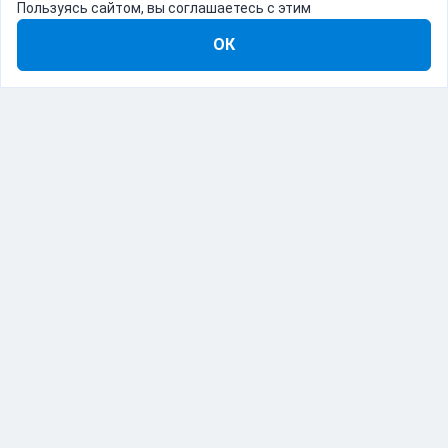
Пользуясь сайтом, вы соглашаетесь с этим
ОК
8-800-555-22-41
Демо Catapulto
Для кого
Тарифы
Информация
О компании
192012, Санкт-Петербург, пр. Обуховской Обороны, 120Б
© Catapulto 2013-
2026