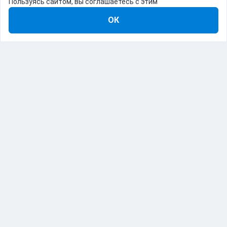
Пользуясь сайтом, вы соглашаетесь с этим
ОК
8-800-555-22-41
Демо Catapulto
Для кого
Тарифы
Информация
О компании
192012, Санкт-Петербург, пр. Обуховской Обороны, 120Б
© Catapulto 2013-
2026