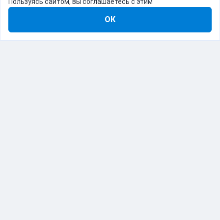
Пользуясь сайтом, вы соглашаетесь с этим
ОК
8-800-555-22-41
Демо Catapulto
Для кого
Тарифы
Информация
О компании
192012, Санкт-Петербург, пр. Обуховской Обороны, 120Б
© Catapulto 2013-
2026