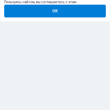
Пользуясь сайтом, вы соглашаетесь с этим
ОК
8-800-555-22-41
Демо Catapulto
Для кого
Тарифы
Информация
О компании
192012, Санкт-Петербург, пр. Обуховской Обороны, 120Б
© Catapulto 2013-
2026