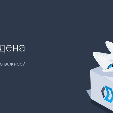
йдена
то важное?