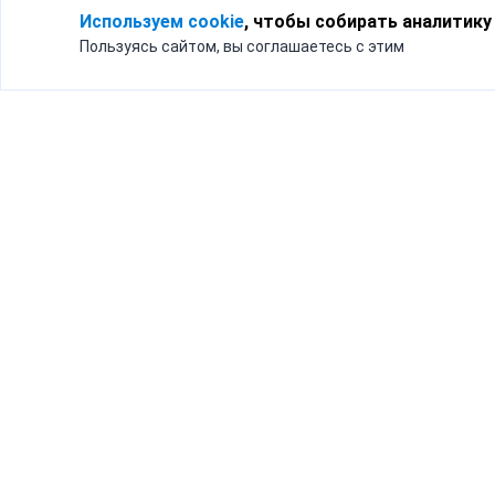
Используем cookie
, чтобы собирать аналитику
Пользуясь сайтом, вы соглашаетесь с этим
Для кого
Тарифы
Бизнесу
Доставка по России
Частным лицам
Интернет-магазинам
Доставка для бизнеса
192012, Санк
и интернет-магазинов