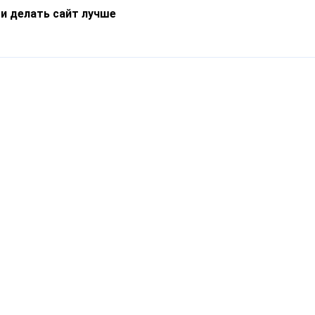
 и делать сайт лучше
Информация
О компании
Новости
Что такое Catapulto
Частые вопросы
Службы доставки
Реферальная программа
Нам доверяют
Публичная оферта
Кейсы
Политика обработки
Блог
персональных данных
Контакты
т-Петербург, пр. Обуховской Обороны, 120Б