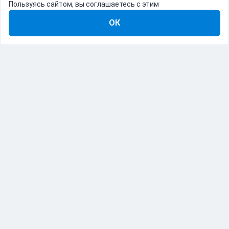
Пользуясь сайтом, вы соглашаетесь с этим
ОК
8-800-555-22-41
Демо Catapulto
Для кого
Тарифы
Информация
О компании
192012, Санкт-Петербург, пр. Обуховской Обороны, 120Б
© Catapulto 2013-
2026