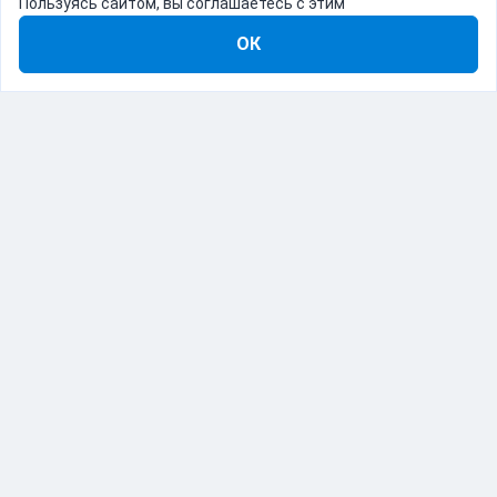
Пользуясь сайтом, вы соглашаетесь с этим
ОК
8-800-555-22-41
Демо Catapulto
Для кого
Тарифы
Информация
О компании
192012, Санкт-Петербург, пр. Обуховской Обороны, 120Б
© Catapulto 2013-
2026