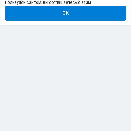
Пользуясь сайтом, вы соглашаетесь с этим
ОК
8-800-555-22-41
Демо Catapulto
Для кого
Тарифы
Информация
О компании
192012, Санкт-Петербург, пр. Обуховской Обороны, 120Б
© Catapulto 2013-
2026