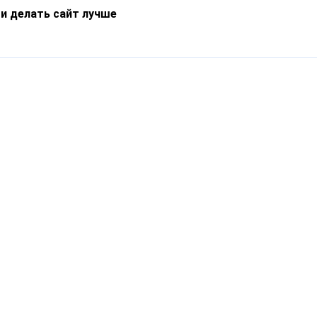
 и делать сайт лучше
Информация
О компании
Новости
Что такое Catapulto
Частые вопросы
Службы доставки
Реферальная программа
Нам доверяют
Публичная оферта
Кейсы
Политика обработки
Блог
персональных данных
Контакты
т-Петербург, пр. Обуховской Обороны, 120Б