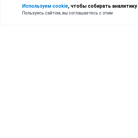
Используем cookie
, чтобы собирать аналитику
Пользуясь сайтом, вы соглашаетесь с этим
Для кого
Тарифы
Бизнесу
Доставка по России
Частным лицам
Интернет-магазинам
Доставка для бизнеса
192012, Санк
и интернет-магазинов