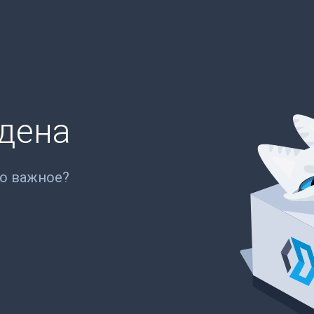
йдена
то важное?