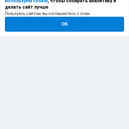
Используем cookie
, чтобы собирать аналитику и
делать сайт лучше
Пользуясь сайтом, вы соглашаетесь с этим
ОК
IT-решение для логистики
Catapulto — это программное обеспечение,
объединяющее различные курьерские службы в
одном месте. Мы предоставляем API и веб-интерфейс
для автоматизации процессов доставки, позволяя
бизнесу интегрировать и управлять логистикой с
помощью современных ИТ-решений.
Продукт включен в реестр отечественного ПО.
Реестровая запись №26138 от 27.01.2025