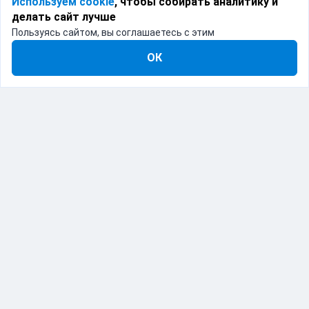
Используем cookie
, чтобы собирать аналитику и
делать сайт лучше
Пользуясь сайтом, вы соглашаетесь с этим
ОК
IT-решение для логистики
Catapulto — это программное обеспечение,
объединяющее различные курьерские службы в
одном месте. Мы предоставляем API и веб-интерфейс
для автоматизации процессов доставки, позволяя
бизнесу интегрировать и управлять логистикой с
помощью современных ИТ-решений.
Продукт включен в реестр отечественного ПО.
Реестровая запись №26138 от 27.01.2025