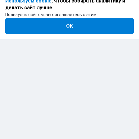
Используем cookie
, чтобы собирать аналитику и
делать сайт лучше
Пользуясь сайтом, вы соглашаетесь с этим
ОК
IT-решение для логистики
Catapulto — это программное обеспечение,
объединяющее различные курьерские службы в
одном месте. Мы предоставляем API и веб-интерфейс
для автоматизации процессов доставки, позволяя
бизнесу интегрировать и управлять логистикой с
помощью современных ИТ-решений.
Продукт включен в реестр отечественного ПО.
Реестровая запись №26138 от 27.01.2025