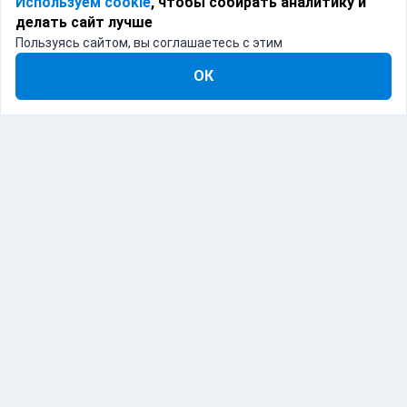
Используем cookie
, чтобы собирать аналитику и
делать сайт лучше
Пользуясь сайтом, вы соглашаетесь с этим
ОК
IT-решение для логистики
Catapulto — это программное обеспечение,
объединяющее различные курьерские службы в
одном месте. Мы предоставляем API и веб-интерфейс
для автоматизации процессов доставки, позволяя
бизнесу интегрировать и управлять логистикой с
помощью современных ИТ-решений.
Продукт включен в реестр отечественного ПО.
Реестровая запись №26138 от 27.01.2025