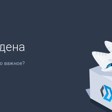
йдена
то важное?