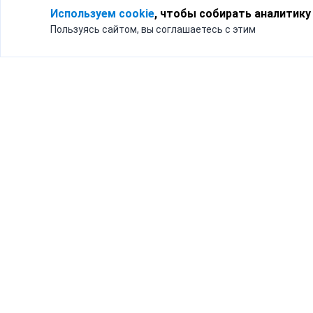
Используем cookie
, чтобы собирать аналитику
Пользуясь сайтом, вы соглашаетесь с этим
Для кого
Тарифы
Бизнесу
Доставка по России
Частным лицам
Интернет-магазинам
Доставка для бизнеса
192012, Санк
и интернет-магазинов