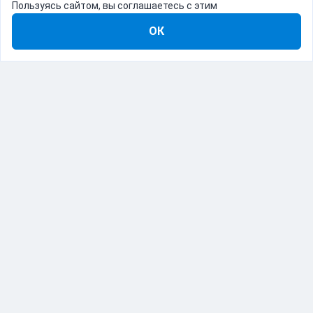
Пользуясь сайтом, вы соглашаетесь с этим
ОК
8-800-555-22-41
Демо Catapulto
Для кого
Тарифы
Информация
О компании
192012, Санкт-Петербург, пр. Обуховской Обороны, 120Б
© Catapulto 2013-
2026