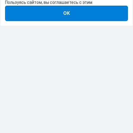
Пользуясь сайтом, вы соглашаетесь с этим
ОК
8-800-555-22-41
Демо Catapulto
Для кого
Тарифы
Информация
О компании
192012, Санкт-Петербург, пр. Обуховской Обороны, 120Б
© Catapulto 2013-
2026