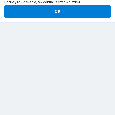
Пользуясь сайтом, вы соглашаетесь с этим
ОК
8-800-555-22-41
Демо Catapulto
Для кого
Тарифы
Информация
О компании
192012, Санкт-Петербург, пр. Обуховской Обороны, 120Б
© Catapulto 2013-
2026