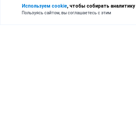
Используем cookie
, чтобы собирать аналитику
Пользуясь сайтом, вы соглашаетесь с этим
Для кого
Тарифы
Бизнесу
Доставка по России
Частным лицам
Интернет-магазинам
Доставка для бизнеса
192012, Санк
и интернет-магазинов