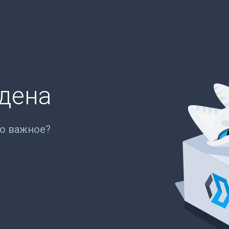
йдена
то важное?