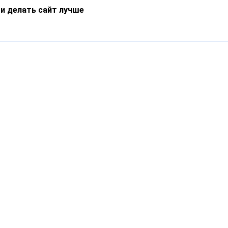
 и делать сайт лучше
Информация
О компании
Новости
Что такое Catapulto
Частые вопросы
Службы доставки
Реферальная программа
Нам доверяют
Публичная оферта
Кейсы
Политика обработки
Блог
персональных данных
Контакты
т-Петербург, пр. Обуховской Обороны, 120Б