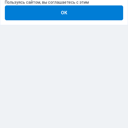
Пользуясь сайтом, вы соглашаетесь с этим
ОК
8-800-555-22-41
Демо Catapulto
Для кого
Тарифы
Информация
О компании
192012, Санкт-Петербург, пр. Обуховской Обороны, 120Б
© Catapulto 2013-
2026