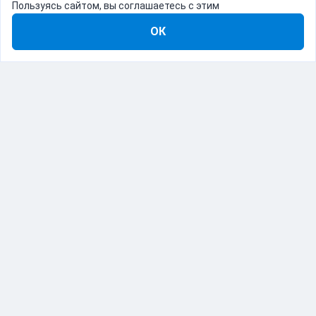
Пользуясь сайтом, вы соглашаетесь с этим
ОК
8-800-555-22-41
Демо Catapulto
Для кого
Тарифы
Информация
О компании
192012, Санкт-Петербург, пр. Обуховской Обороны, 120Б
© Catapulto 2013-
2026