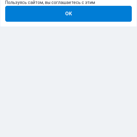
Пользуясь сайтом, вы соглашаетесь с этим
ОК
8-800-555-22-41
Демо Catapulto
Для кого
Тарифы
Информация
О компании
192012, Санкт-Петербург, пр. Обуховской Обороны, 120Б
© Catapulto 2013-
2026